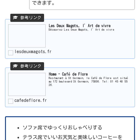
できます。
Les Deux Magots, l’Art de vivre
Découvrez Les Deux Magots, l’Art de vivre
lesdeuxmagots.fr
Home - Café de Flore
Restaurant à St Germain, le Café de Flore est situé
au 172 boulevard St Germain, 75006. Tel: 01 45 48 55
26.
cafedeflore.fr
ソファ席でゆっくりおしゃべりする
テラス席でいいお天気と美味しいコーヒーを