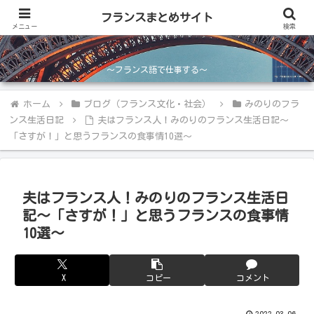
フランスまとめサイト
フランスまとめサイト
メニュー
検索
～フランス語で仕事する～
ホーム
ブログ（フランス文化・社会）
みのりのフラ
ンス生活日記
夫はフランス人！みのりのフランス生活日記～
「さすが！」と思うフランスの食事情10選～
夫はフランス人！みのりのフランス生活日
記～「さすが！」と思うフランスの食事情
10選～
X
コピー
コメント
2022.03.06