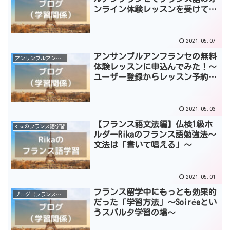
ンライン体験レッスンを受けてみ
た！
2021.05.07
アンサンブルアンフランセの無料
アンサンブルアンフランセ
体験レッスンに申込んでみた！～
ユーザー登録からレッスン予約ま
で～
2021.05.03
【フランス語文法編】仏検1級ホ
Rikaのフランス語学習
ルダーRikaのフランス語勉強法～
文法は「書いて唱える」～
2021.05.01
フランス留学中にもっとも効果的
ブログ（フランス語学習）
だった「学習方法」～Soiréeとい
うスパルタ学習の場～