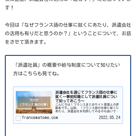
す！
今回は「なぜフランス語の仕事に就くにあたり、派遣会社
の活用も有りだと思うのか？」ということについて、お話
をさせて頂きます。
「派遣社員」の概要や給与制度について知りたい
方はこちらも見てね。
派遣会社を通じてフランス語の仕事に
就く～事前知識として派遣社員につい
て知っておこう～
こんにちは！フランスまとめサイト管理人の伊
藤圭です。以前、「フランス語の仕事に就くに
あたり、派遣会社を利用してみるのも良いです
よ！」という記事を執筆しました。ただ、派遣
francematome.com
2022.05.24
会社を通じてフランス語の仕事に就けるかもし
れないことは分かったけど、そも...