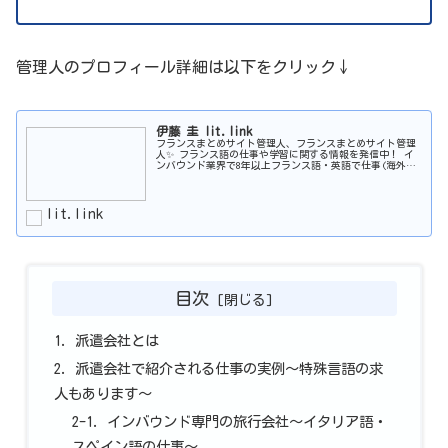
管理人のプロフィール詳細は以下をクリック↓
伊藤 圭 lit.link
フランスまとめサイト管理人、フランスまとめサイト管理
人✨ フランス語の仕事や学習に関する情報を発信中！ イ
ンバウンド業界で8年以上フランス語・英語で仕事(海外営
業)✏️ ・DELF B2 ・TOEIC825点 ・パリ交換留学経験有 ・
アンサ...
lit.link
目次
1. 派遣会社とは
2. 派遣会社で紹介される仕事の実例～特殊言語の求
人もあります～
2-1. インバウンド専門の旅行会社～イタリア語・
スペイン語の仕事～